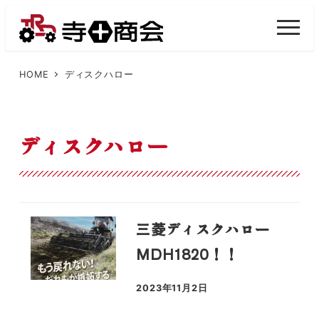
メ
イ
M
E
ン
N
U
コ
HOME
ディスクハロー
ン
テ
ン
ディスクハロー
ツ
へ
移
動
三菱ディスクハロー
MDH1820！！
2023年11月2日
投稿日