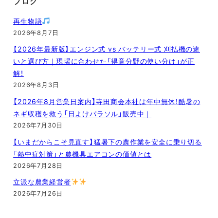
ブログ
再生物語
2026年8月7日
【2026年最新版】エンジン式 vs バッテリー式 刈払機の違
いと選び方｜現場に合わせた「得意分野の使い分け」が正
解！
2026年8月3日
【2026年8月営業日案内】寺田商会本社は年中無休！酷暑の
ネギ収穫を救う「日よけパラソル」販売中｜
2026年7月30日
【いまだからこそ見直す】猛暑下の農作業を安全に乗り切る
「熱中症対策」と農機具エアコンの価値とは
2026年7月28日
立派な農業経営者
2026年7月26日