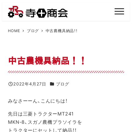
メ
イ
M
E
ン
N
U
コ
HOME
ブログ
中古農機具納品！！
ン
テ
ン
中古農機具納品！！
ツ
へ
移
カテゴリー
2022年4月27日
ブログ
投稿日
動
みなさーーん、こんにちは！
先日は三菱トラクターMT241
MKN-8、スガノ農機プラソイラを
トラクターにセットして納品！！