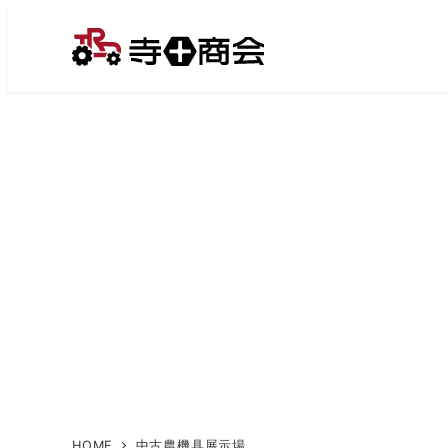
メ
イ
ン
コ
ン
テ
ン
ツ
へ
移
動
HOME
中古農機具展示場