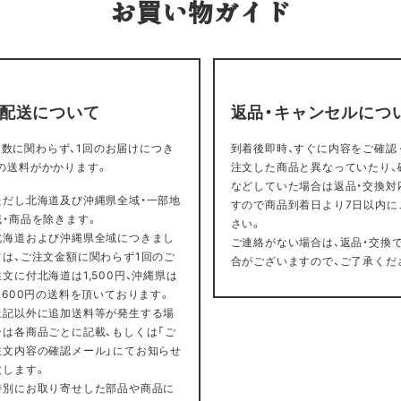
お買い物ガイド
・配送について
返品・キャンセルにつ
数に関わらず、1回のお届けにつき
到着後即時、すぐに内容をご確認
円の送料がかかります。
注文した商品と異なっていたり、
などしていた場合は返品・交換対
ただし北海道及び沖縄県全域・一部地
すので商品到着日より7日以内に
域・商品を除きます。
さい。
北海道および沖縄県全域につきまし
ご連絡がない場合は、返品・交換
ては、ご注文金額に関わらず1回のご
合がございますので、ご了承くだ
注文に付北海道は1,500円、沖縄県は
2,600円の送料を頂いております。
上記以外に追加送料等が発生する場
合は各商品ごとに記載、もしくは「ご
注文内容の確認メール」にてお知らせ
致します。
特別にお取り寄せした部品や商品に