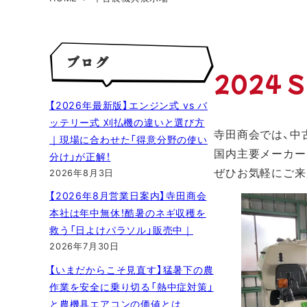
ブログ
2024 
【2026年最新版】エンジン式 vs バ
ッテリー式 刈払機の違いと選び方
寺田商会では、中
｜現場に合わせた「得意分野の使い
国内主要メーカー
分け」が正解！
ぜひお気軽にご来
2026年8月3日
【2026年8月営業日案内】寺田商会
本社は年中無休！酷暑のネギ収穫を
救う「日よけパラソル」販売中｜
2026年7月30日
【いまだからこそ見直す】猛暑下の農
作業を安全に乗り切る「熱中症対策」
と農機具エアコンの価値とは