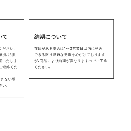
いて
納期について
ください。
在庫がある場合は1〜3営業日以内に発送
破損、汚損
できる限り迅速な発送を心がけております
応いたしま
が、商品により納期が異なりますのでご了承
ご連絡くだ
ください。
できない場
さい。