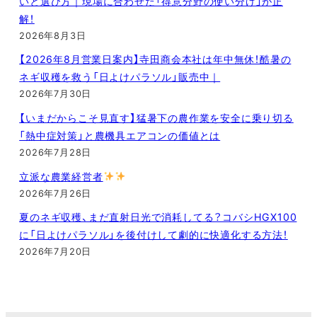
いと選び方｜現場に合わせた「得意分野の使い分け」が正
解！
2026年8月3日
【2026年8月営業日案内】寺田商会本社は年中無休！酷暑の
ネギ収穫を救う「日よけパラソル」販売中｜
2026年7月30日
【いまだからこそ見直す】猛暑下の農作業を安全に乗り切る
「熱中症対策」と農機具エアコンの価値とは
2026年7月28日
立派な農業経営者
2026年7月26日
夏のネギ収穫、まだ直射日光で消耗してる？コバシHGX100
に「日よけパラソル」を後付けして劇的に快適化する方法！
2026年7月20日