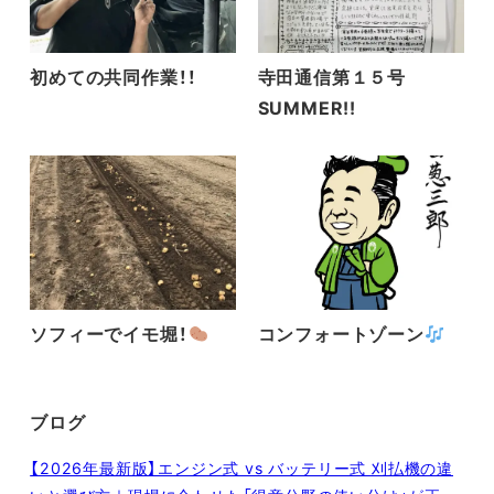
初めての共同作業！！
寺田通信第１５号
SUMMER!!
ソフィーでイモ堀！
コンフォートゾーン
ブログ
【2026年最新版】エンジン式 vs バッテリー式 刈払機の違