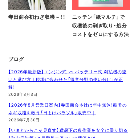
寺田商会初ねぎ収穫～！！
ニッテン「紙マルチ」で
収穫後の剥ぎ取り・処分
コストをゼロにする方法
ブログ
【2026年最新版】エンジン式 vs バッテリー式 刈払機の違
いと選び方｜現場に合わせた「得意分野の使い分け」が正
解！
2026年8月3日
【2026年8月営業日案内】寺田商会本社は年中無休！酷暑の
ネギ収穫を救う「日よけパラソル」販売中｜
2026年7月30日
【いまだからこそ見直す】猛暑下の農作業を安全に乗り切る
「熱中症対策」と農機具エアコンの価値とは