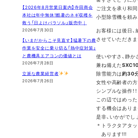
【2026年8月営業日案内】寺田商会
ご注文を承り和同
本社は年中無休！酷暑のネギ収穫を
小型除雪機を頼み
救う「日よけパラソル」販売中｜
お客様には後日、
2026年7月30日
させていただきま
【いまだからこそ見直す】猛暑下の農
作業を安全に乗り切る「熱中症対策」
と農機具エアコンの価値とは
使いやすさ、静か
2026年7月28日
兼ね備えた
SXC1
除雪能力は
約30
立派な農業経営者
2026年7月26日
女性や高齢者の方
シンプルな操作！！
この辺ではめった
する機会はありま
是非、いかがでしょう
＊トラクタアタッ
あります!!!