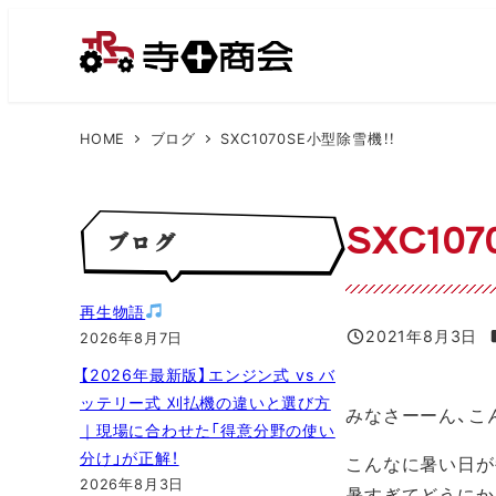
メ
イ
ン
コ
HOME
ブログ
SXC1070SE小型除雪機！！
ン
テ
ン
SXC10
ブログ
ツ
へ
移
再生物語
動
2021年8月3日
2026年8月7日
投稿日
【2026年最新版】エンジン式 vs バ
ッテリー式 刈払機の違いと選び方
みなさーーん、こ
｜現場に合わせた「得意分野の使い
分け」が正解！
こんなに暑い日が
2026年8月3日
暑すぎてどうにか