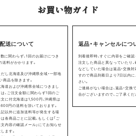
お買い物ガイド
・配送について
返品・キャンセルにつ
数に関わらず、1回のお届けにつき
到着後即時、すぐに内容をご確認
円の送料がかかります。
注文した商品と異なっていたり、
などしていた場合は返品・交換対
ただし北海道及び沖縄県全域・一部地
すので商品到着日より7日以内に
域・商品を除きます。
さい。
北海道および沖縄県全域につきまし
ご連絡がない場合は、返品・交換
ては、ご注文金額に関わらず1回のご
合がございますので、ご了承くだ
注文に付北海道は1,500円、沖縄県は
2,600円の送料を頂いております。
上記以外に追加送料等が発生する場
合は各商品ごとに記載、もしくは「ご
注文内容の確認メール」にてお知らせ
致します。