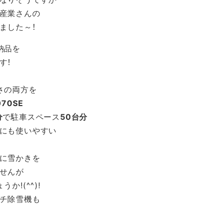
産業さんの
ました～！
納品を
す！
さの両方を
070SE
分
で駐車スペース
50台分
にも使いやすい
に雪かきを
せんが
か!(^^)!
チ除雪機も