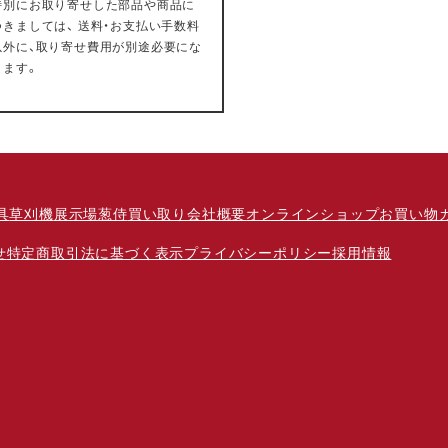
特別にお取り寄せした部品や商品に
つきましては、 送料・お支払い手数料
以外に、取り寄せ費用が別途必要にな
ります。
具
草刈機
展示場
葱侍
買い取り
会社概要
オンラインショップ
お買い物
せ
特定商取引法に基づく表示
プライバシーポリシー
採用情報