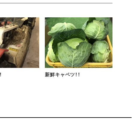
！
新鮮キャベツ！！