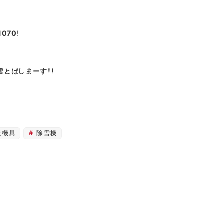
070!
雪とばしまーす！！
農機具
除雪機