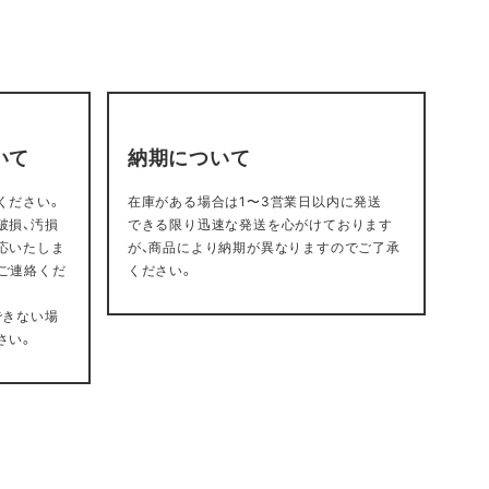
いて
納期について
ください。
在庫がある場合は1〜3営業日以内に発送
破損、汚損
できる限り迅速な発送を心がけております
応いたしま
が、商品により納期が異なりますのでご了承
ご連絡くだ
ください。
できない場
さい。