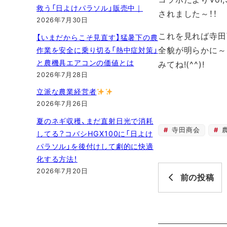
救う「日よけパラソル」販売中｜
されました～！！
2026年7月30日
これを見れば寺田
【いまだからこそ見直す】猛暑下の農
全貌が明らかに～
作業を安全に乗り切る「熱中症対策」
と農機具エアコンの価値とは
みてね!(^^)!
2026年7月28日
立派な農業経営者
2026年7月26日
夏のネギ収穫、まだ直射日光で消耗
寺田商会
してる？コバシHGX100に「日よけ
パラソル」を後付けして劇的に快適
化する方法！
2026年7月20日
前の投稿