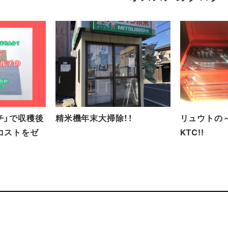
チ」で収穫後
精米機年末大掃除！！
リュウトの
コストをゼ
KTC!!