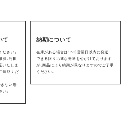
いて
納期について
ください。
在庫がある場合は1〜3営業日以内に発送
破損、汚損
できる限り迅速な発送を心がけております
応いたしま
が、商品により納期が異なりますのでご了承
ご連絡くだ
ください。
できない場
さい。