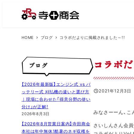
メ
イ
ン
コ
HOME
ブログ
コラボだよりに掲載されました～！！
ン
テ
ン
コラボだ
ブログ
ツ
へ
移
【2026年最新版】エンジン式 vs バ
動
2021年12月3日
ッテリー式 刈払機の違いと選び方
投稿日
｜現場に合わせた「得意分野の使い
分け」が正解！
みなさーーん、こ
2026年8月3日
【2026年8月営業日案内】寺田商会
さいしんさん会員
本社は年中無休！酷暑のネギ収穫を
コラボだよりVol,