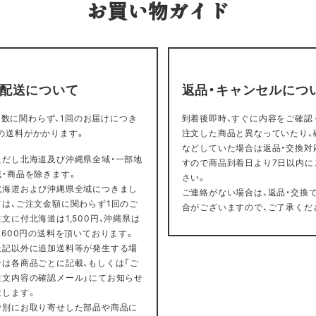
お買い物ガイド
・配送について
返品・キャンセルにつ
数に関わらず、1回のお届けにつき
到着後即時、すぐに内容をご確認
円の送料がかかります。
注文した商品と異なっていたり、
などしていた場合は返品・交換対
ただし北海道及び沖縄県全域・一部地
すので商品到着日より7日以内に
域・商品を除きます。
さい。
北海道および沖縄県全域につきまし
ご連絡がない場合は、返品・交換
ては、ご注文金額に関わらず1回のご
合がございますので、ご了承くだ
注文に付北海道は1,500円、沖縄県は
2,600円の送料を頂いております。
上記以外に追加送料等が発生する場
合は各商品ごとに記載、もしくは「ご
注文内容の確認メール」にてお知らせ
致します。
特別にお取り寄せした部品や商品に