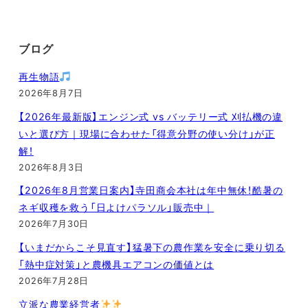
ブログ
再生物語
2026年8月7日
【2026年最新版】エンジン式 vs バッテリー式 刈払機の違
いと選び方｜現場に合わせた「得意分野の使い分け」が正
解！
2026年8月3日
【2026年8月営業日案内】寺田商会本社は年中無休！酷暑の
ネギ収穫を救う「日よけパラソル」販売中｜
2026年7月30日
【いまだからこそ見直す】猛暑下の農作業を安全に乗り切る
「熱中症対策」と農機具エアコンの価値とは
2026年7月28日
立派な農業経営者