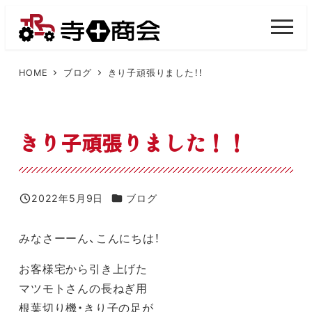
メ
イ
M
E
ン
N
U
コ
HOME
ブログ
きり子頑張りました！！
ン
テ
ン
きり子頑張りました！！
ツ
へ
移
カテゴリー
2022年5月9日
ブログ
投稿日
動
みなさーーん、こんにちは！
お客様宅から引き上げた
マツモトさんの長ねぎ用
根葉切り機・きり子の足が