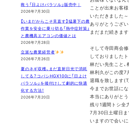
救う「日よけパラソル」販売中｜
ことが出来お客様
2026年7月30日
いただきました～！！
【いまだからこそ見直す】猛暑下の農
ありがとうござい
作業を安全に乗り切る「熱中症対策」
まだまだ続きます(
と農機具エアコンの価値とは
2026年7月28日
そして寺田商会修
立派な農業経営者
しておりましたト
2026年7月26日
林だい先生こと、
夏のネギ収穫、まだ直射日光で消耗
林利久がこの度7
してる？コバシHGX100に「日よけ
退職を致します(T_
パラソル」を後付けして劇的に快適
今までお世話にな
化する方法！
本当にありがとう
2026年7月20日
残り1週間トシ全
7月30日土曜日
いますので会いに