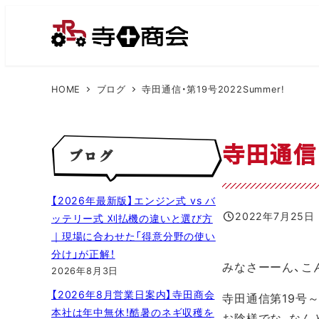
メ
イ
ン
コ
HOME
ブログ
寺田通信・第19号2022Summer!
ン
テ
ン
寺田通信・
ブログ
ツ
へ
移
【2026年最新版】エンジン式 vs バ
動
2022年7月25日
ッテリー式 刈払機の違いと選び方
投稿日
｜現場に合わせた「得意分野の使い
分け」が正解！
みなさーーん、こ
2026年8月3日
【2026年8月営業日案内】寺田商会
寺田通信第19号～2
本社は年中無休！酷暑のネギ収穫を
お陰様でな、なん