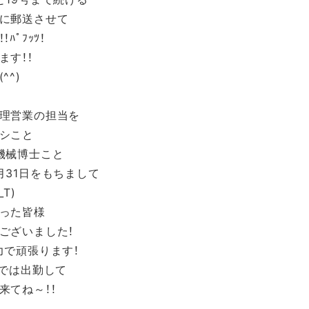
に郵送させて
ﾊﾟﾌｯﾂ！
ます！！
^^)
理営業の担当を
シこと
機械博士こと
月31日をもちまして
T)
った皆様
ございました！
力で頑張ります！
までは出勤して
来てね～！！