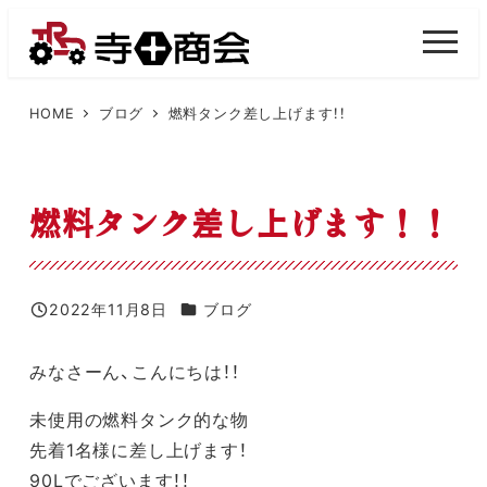
メ
イ
M
E
ン
N
U
コ
HOME
ブログ
燃料タンク差し上げます！！
ン
テ
ン
燃料タンク差し上げます！！
ツ
へ
移
カテゴリー
2022年11月8日
ブログ
投稿日
動
みなさーん、こんにちは！！
未使用の燃料タンク的な物
先着1名様に差し上げます！
90Lでございます！！