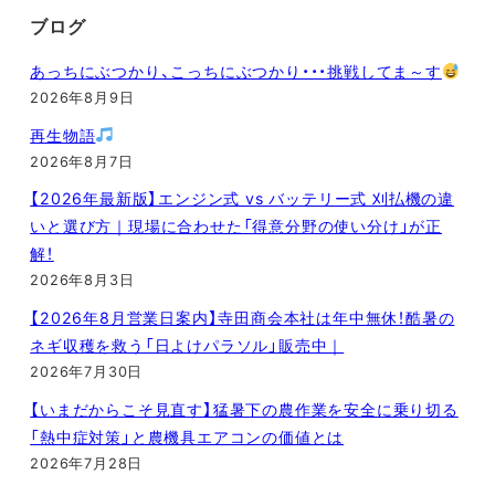
ブログ
あっちにぶつかり、こっちにぶつかり・・・挑戦してま～す
2026年8月9日
再生物語
2026年8月7日
【2026年最新版】エンジン式 vs バッテリー式 刈払機の違
いと選び方｜現場に合わせた「得意分野の使い分け」が正
解！
2026年8月3日
【2026年8月営業日案内】寺田商会本社は年中無休！酷暑の
ネギ収穫を救う「日よけパラソル」販売中｜
2026年7月30日
【いまだからこそ見直す】猛暑下の農作業を安全に乗り切る
「熱中症対策」と農機具エアコンの価値とは
2026年7月28日