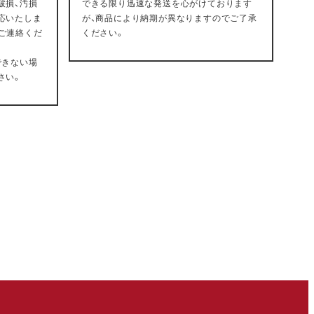
破損、汚損
できる限り迅速な発送を心がけております
応いたしま
が、商品により納期が異なりますのでご了承
ご連絡くだ
ください。
できない場
さい。