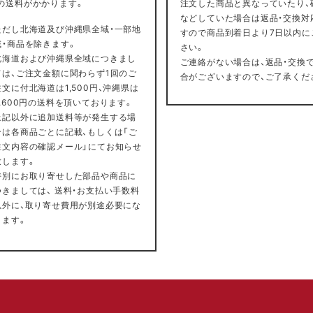
円の送料がかかります。
注文した商品と異なっていたり、
などしていた場合は返品・交換対
ただし北海道及び沖縄県全域・一部地
すので商品到着日より7日以内に
域・商品を除きます。
さい。
北海道および沖縄県全域につきまし
ご連絡がない場合は、返品・交換
ては、ご注文金額に関わらず1回のご
合がございますので、ご了承くだ
注文に付北海道は1,500円、沖縄県は
2,600円の送料を頂いております。
上記以外に追加送料等が発生する場
合は各商品ごとに記載、もしくは「ご
注文内容の確認メール」にてお知らせ
致します。
特別にお取り寄せした部品や商品に
つきましては、 送料・お支払い手数料
以外に、取り寄せ費用が別途必要にな
ります。