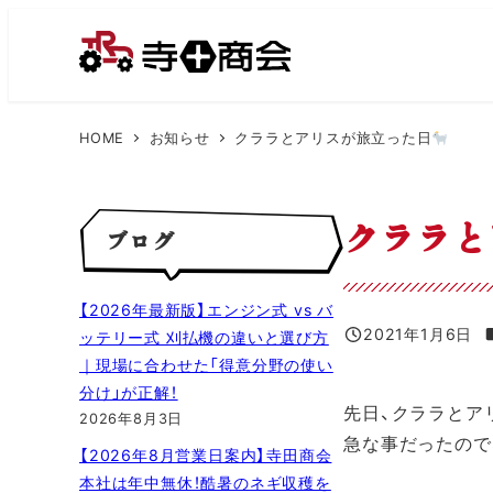
メ
イ
ン
コ
HOME
お知らせ
クララとアリスが旅立った日
ン
テ
ン
クララと
ブログ
ツ
へ
移
【2026年最新版】エンジン式 vs バ
動
2021年1月6日
ッテリー式 刈払機の違いと選び方
投稿日
｜現場に合わせた「得意分野の使い
分け」が正解！
先日、クララとア
2026年8月3日
急な事だったので
【2026年8月営業日案内】寺田商会
本社は年中無休！酷暑のネギ収穫を