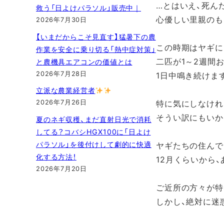
…とはいえ、死ん
救う「日よけパラソル」販売中｜
心優しい里親のも
2026年7月30日
【いまだからこそ見直す】猛暑下の農
この時期はヤギに
作業を安全に乗り切る「熱中症対策」
二匹が1～2週間
と農機具エアコンの価値とは
2026年7月28日
1日中鳴き続けま
立派な農業経営者
特に気にしなけれ
2026年7月26日
そうい訳にもいか
夏のネギ収穫、まだ直射日光で消耗
してる？コバシHGX100に「日よけ
パラソル」を後付けして劇的に快適
ヤギたちの住んで
化する方法！
12月くらいから
2026年7月20日
ご近所の方々が特
しかし、絶対に迷