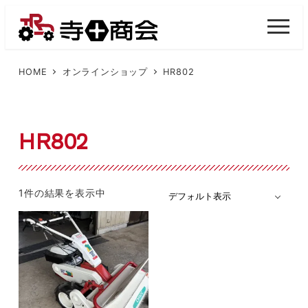
メ
イ
M
E
ン
N
U
コ
HOME
オンラインショップ
HR802
ン
テ
ン
HR802
ツ
へ
移
1件の結果を表示中
動