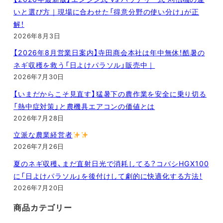
いと選び方｜現場に合わせた「得意分野の使い分け」が正
解！
2026年8月3日
【2026年8月営業日案内】寺田商会本社は年中無休！酷暑の
ネギ収穫を救う「日よけパラソル」販売中｜
2026年7月30日
【いまだからこそ見直す】猛暑下の農作業を安全に乗り切る
「熱中症対策」と農機具エアコンの価値とは
2026年7月28日
立派な農業経営者
2026年7月26日
夏のネギ収穫、まだ直射日光で消耗してる？コバシHGX100
に「日よけパラソル」を後付けして劇的に快適化する方法！
2026年7月20日
商品カテゴリー