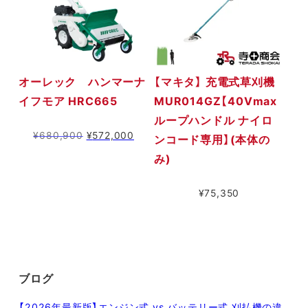
た。
す。
オーレック ハンマーナ
【マキタ】 充電式草刈機
イフモア HRC665
MUR014GZ【40Vmax
ループハンドル ナイロ
元
現
¥
680,900
¥
572,000
ンコード専用】(本体の
の
在
み)
価
の
格
価
¥
75,350
は
格
¥680,900
は
で
¥572,000
し
で
た。
す。
ブログ
【2026年最新版】エンジン式 vs バッテリー式 刈払機の違