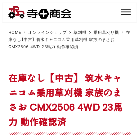
メ
イ
M
E
ン
N
U
コ
HOME
オンラインショップ
草刈機
乗用草刈り機
在
庫なし【中古】 筑水キャニコム乗用草刈機 家族のまさお
ン
CMX2506 4WD 23馬力 動作確認済
テ
ン
ツ
在庫なし【中古】 筑水キャ
へ
移
ニコム乗用草刈機 家族のま
動
さお CMX2506 4WD 23馬
力 動作確認済