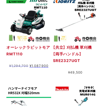
オーレックラビットモア
【共立】 刈払機 草刈機
RMT110
【両手ハンドル】
SRE2327UGT
元
現
¥
1,294,700
¥
1,087,900
の
在
¥
49,500
価
の
格
価
は
格
¥1,294,700
は
で
¥1,087,900
し
で