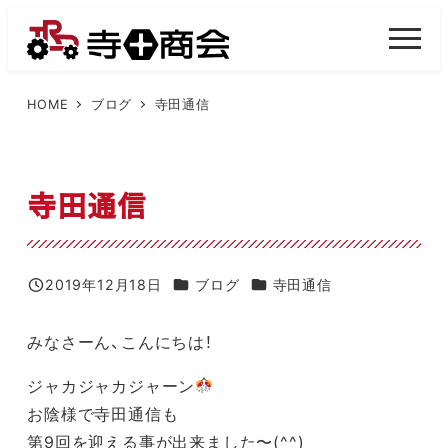
メ
イ
M
E
ン
N
U
コ
HOME
ブログ
寺田通信
ン
テ
ン
寺田通信
ツ
へ
移
カテゴリー
カテゴリー
2019年12月18日
ブログ
寺田通信
投稿日
動
みなさーん、こんにちは！
ジャカジャカジャーン
お陰様で寺田通信も
第9回を迎える事が出来ました〜(^^)