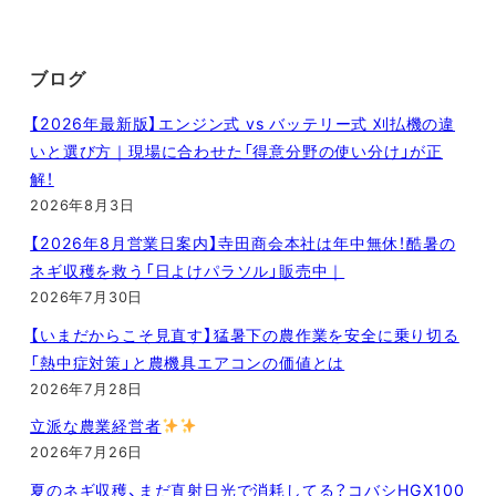
ブログ
【2026年最新版】エンジン式 vs バッテリー式 刈払機の違
いと選び方｜現場に合わせた「得意分野の使い分け」が正
解！
2026年8月3日
【2026年8月営業日案内】寺田商会本社は年中無休！酷暑の
ネギ収穫を救う「日よけパラソル」販売中｜
2026年7月30日
【いまだからこそ見直す】猛暑下の農作業を安全に乗り切る
「熱中症対策」と農機具エアコンの価値とは
2026年7月28日
立派な農業経営者
2026年7月26日
夏のネギ収穫、まだ直射日光で消耗してる？コバシHGX100