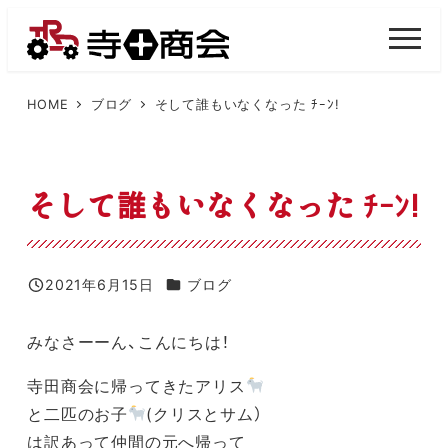
メ
イ
M
E
ン
N
U
コ
HOME
ブログ
そして誰もいなくなった ﾁｰﾝ!
ン
テ
ン
そして誰もいなくなった ﾁｰﾝ!
ツ
へ
移
カテゴリー
2021年6月15日
ブログ
投稿日
動
みなさーーん、こんにちは！
寺田商会に帰ってきたアリス
と二匹のお子
(クリスとサム）
は訳あって仲間の元へ帰って