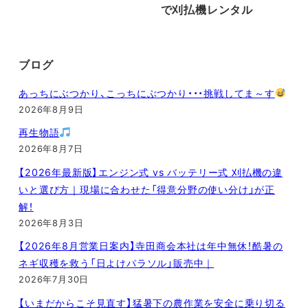
で刈払機レンタル
ブログ
あっちにぶつかり、こっちにぶつかり・・・挑戦してま～す
2026年8月9日
再生物語
2026年8月7日
【2026年最新版】エンジン式 vs バッテリー式 刈払機の違
いと選び方｜現場に合わせた「得意分野の使い分け」が正
解！
2026年8月3日
【2026年8月営業日案内】寺田商会本社は年中無休！酷暑の
ネギ収穫を救う「日よけパラソル」販売中｜
2026年7月30日
【いまだからこそ見直す】猛暑下の農作業を安全に乗り切る