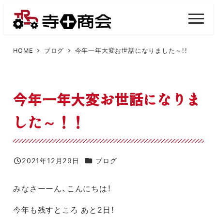
メ
イ
M
E
ン
N
U
コ
HOME
ブログ
今年一年大変お世話になりました～！！
ン
テ
ン
今年一年大変お世話になりま
ツ
した～！！
へ
移
動
カテゴリー
2021年12月29日
ブログ
投稿日
みなさーーん、こんにちは！
今年も残すところ あと2日！