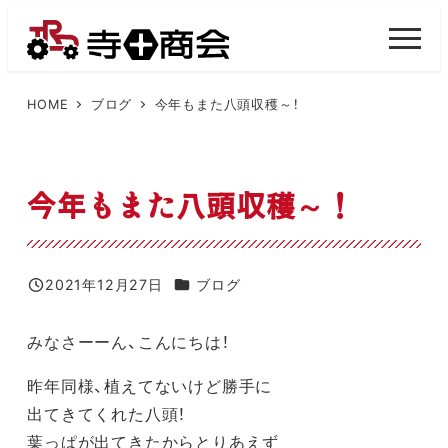
メ
イ
M
E
ン
N
U
コ
HOME
ブログ
今年もまた八頭収穫～！
ン
テ
ン
今年もまた八頭収穫～！
ツ
へ
移
カテゴリー
2021年12月27日
ブログ
投稿日
動
みなさーーん、こんにちは！
昨年同様、植えてないけど勝手に
出てきてくれた八頭！
葉っぱが出てきたからとりあえず