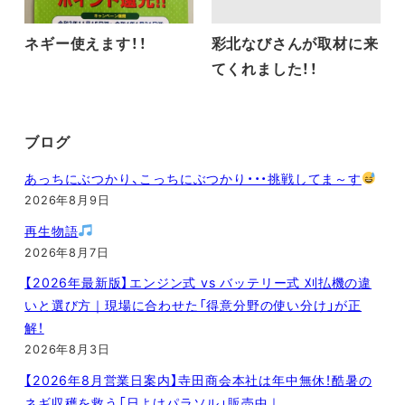
ネギー使えます！！
彩北なびさんが取材に来
てくれました！！
ブログ
あっちにぶつかり、こっちにぶつかり・・・挑戦してま～す
2026年8月9日
再生物語
2026年8月7日
【2026年最新版】エンジン式 vs バッテリー式 刈払機の違
いと選び方｜現場に合わせた「得意分野の使い分け」が正
解！
2026年8月3日
【2026年8月営業日案内】寺田商会本社は年中無休！酷暑の
ネギ収穫を救う「日よけパラソル」販売中｜