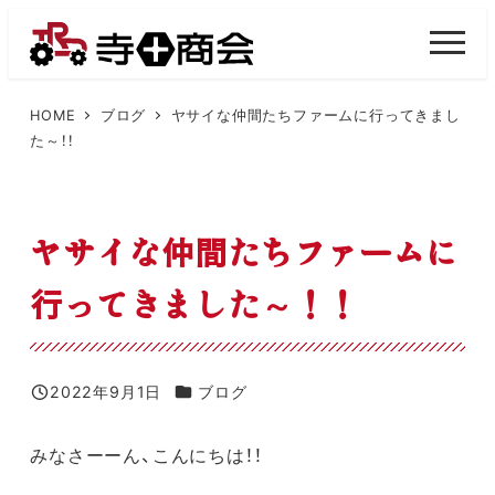
メ
イ
M
E
ン
N
U
コ
HOME
ブログ
ヤサイな仲間たちファームに行ってきまし
た～！！
ン
テ
ン
ヤサイな仲間たちファームに
ツ
へ
行ってきました～！！
移
動
カテゴリー
2022年9月1日
ブログ
投稿日
みなさーーん、こんにちは！！