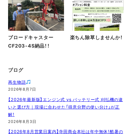
ブロードキャスター
楽ちん除草しませんか！
CF203-4S納品！！
ブログ
再生物語
2026年8月7日
【2026年最新版】エンジン式 vs バッテリー式 刈払機の違
いと選び方｜現場に合わせた「得意分野の使い分け」が正
解！
2026年8月3日
【2026年8月営業日案内】寺田商会本社は年中無休！酷暑の