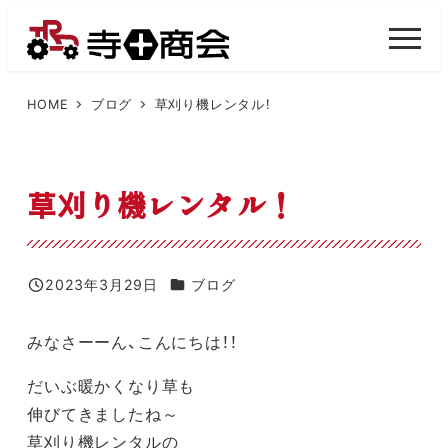
メ
イ
M
E
ン
N
U
コ
HOME
ブログ
草刈り機レンタル！
ン
テ
ン
草刈り機レンタル！
ツ
へ
移
カテゴリー
2023年3月29日
ブログ
投稿日
動
みなさーーん、こんにちは！！
だいぶ暖かくなり草も
伸びてきましたね～
草刈り機レンタルの