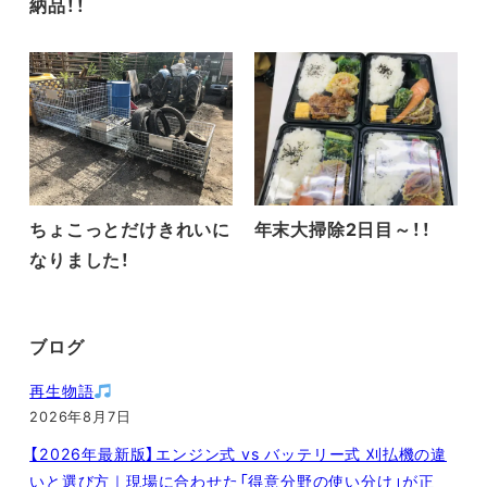
納品！！
ちょこっとだけきれいに
年末大掃除2日目～！！
なりました！
ブログ
再生物語
2026年8月7日
【2026年最新版】エンジン式 vs バッテリー式 刈払機の違
いと選び方｜現場に合わせた「得意分野の使い分け」が正