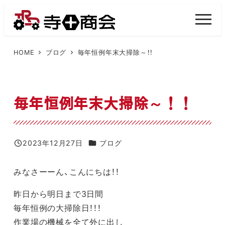
メ
イ
M
E
ン
N
U
コ
HOME
ブログ
毎年恒例年末大掃除～！！
ン
テ
ン
毎年恒例年末大掃除～！！
ツ
へ
移
カテゴリー
2023年12月27日
ブログ
投稿日
動
みなさーーん、こんにちは！！
昨日から明日まで3日間
毎年恒例の大掃除日！！！
作業場の機械を全て外に出し