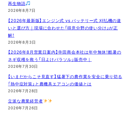
再生物語
2026年8月7日
【2026年最新版】エンジン式 vs バッテリー式 刈払機の違
いと選び方｜現場に合わせた「得意分野の使い分け」が正
解！
2026年8月3日
【2026年8月営業日案内】寺田商会本社は年中無休！酷暑の
ネギ収穫を救う「日よけパラソル」販売中｜
2026年7月30日
【いまだからこそ見直す】猛暑下の農作業を安全に乗り切る
「熱中症対策」と農機具エアコンの価値とは
2026年7月28日
立派な農業経営者
2026年7月26日