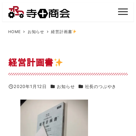
メ
イ
M
E
ン
N
U
コ
HOME
お知らせ
経営計画書
ン
テ
ン
経営計画書
ツ
へ
移
カテゴリー
カテゴリー
2020年1月12日
お知らせ
社長のつぶやき
投稿日
動