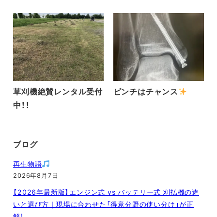
草刈機絶賛レンタル受付
ピンチはチャンス
中！！
ブログ
再生物語
2026年8月7日
【2026年最新版】エンジン式 vs バッテリー式 刈払機の違
いと選び方｜現場に合わせた「得意分野の使い分け」が正
解！