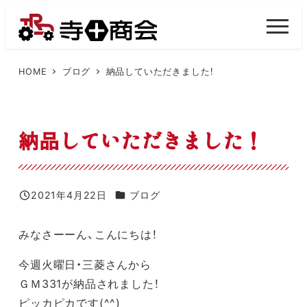
メ
イ
M
E
ン
N
U
コ
HOME
ブログ
納品していただきました！
ン
テ
ン
納品していただきました！
ツ
へ
移
カテゴリー
2021年4月22日
ブログ
投稿日
動
みなさーーん、こんにちは！
今週火曜日・三菱さんから
ＧＭ331
が納品されました！
ピッカピカです(^^)