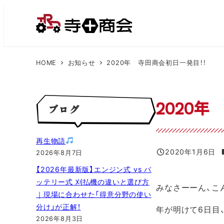
メ
イ
ン
コ
HOME
お知らせ
2020年 寺田商会初日一発目！！
ン
テ
ン
2020
ブログ
ツ
へ
移
再生物語
動
2020年1月6日
2026年8月7日
投稿日
【2026年最新版】エンジン式 vs バ
ッテリー式 刈払機の違いと選び方
みなさーーん、こ
｜現場に合わせた「得意分野の使い
分け」が正解！
年が明けて6日目
2026年8月3日