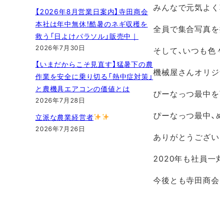
みんなで元気よく
【2026年8月営業日案内】寺田商会
本社は年中無休！酷暑のネギ収穫を
全員で集合写真を
救う「日よけパラソル」販売中｜
2026年7月30日
そして、いつも色
【いまだからこそ見直す】猛暑下の農
機械屋さんオリジ
作業を安全に乗り切る「熱中症対策」
と農機具エアコンの価値とは
ぴーなっつ最中を
2026年7月28日
ぴーなっつ最中
、
立派な農業経営者
2026年7月26日
ありがとうござい
2020年も社員
今後とも寺田商会