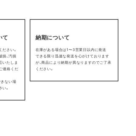
いて
納期について
ください。
在庫がある場合は1〜3営業日以内に発送
破損、汚損
できる限り迅速な発送を心がけております
応いたしま
が、商品により納期が異なりますのでご了承
ご連絡くだ
ください。
できない場
さい。