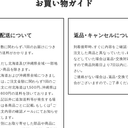
お買い物ガイド
・配送について
返品・キャンセルにつ
数に関わらず、1回のお届けにつき
到着後即時、すぐに内容をご確認
円の送料がかかります。
注文した商品と異なっていたり、
などしていた場合は返品・交換対
ただし北海道及び沖縄県全域・一部地
すので商品到着日より7日以内に
域・商品を除きます。
さい。
北海道および沖縄県全域につきまし
ご連絡がない場合は、返品・交換
ては、ご注文金額に関わらず1回のご
合がございますので、ご了承くだ
注文に付北海道は1,500円、沖縄県は
2,600円の送料を頂いております。
上記以外に追加送料等が発生する場
合は各商品ごとに記載、もしくは「ご
注文内容の確認メール」にてお知らせ
致します。
特別にお取り寄せした部品や商品に